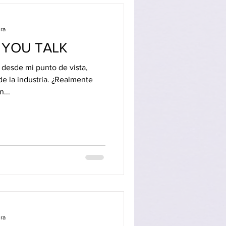
PED
Noticias
ura
 YOU TALK
 desde mi punto de vista,
e la industria. ¿Realmente
...
ura