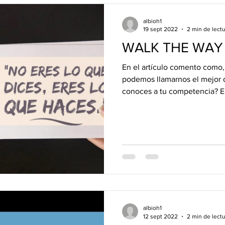
albioh1
cursos COLUMNA HUÉSPED
software COLUMNA HUÉS
19 sept 2022
2 min de lect
WALK THE WAY
En el artículo comento como,
podemos llamarnos el mejor d
conoces a tu competencia? En
albioh1
12 sept 2022
2 min de lect