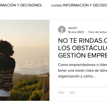
FORMACIÓN Y DECISIONES
cursos INFORMACIÓN Y DECISI
ISIONES
articulo ORGANIZACION Y ESTRUCTURA
albioh1
16 ene 2023
1 min de lectur
NO TE RINDAS
RUCTURA
software ORGANIZACION Y ESTRUCTURA
LOS OBSTÁCUL
GESTIÓN EMPRE
OLOGÍA
cursos INNOVACIÓN Y TECNOLOGÍA
Como emprendedores o lídere
tener una visión clara de dó
organización y cómo...
OLOGÍA
articulo PERMANENCIA Y CRECIMIENTO
IMIENTO
software PERMANENCIA Y CRECIMIENTO