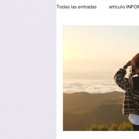
Todas las entradas
articulo IN
software INFORMACIÓN Y DEC
cursos ORGANIZACION Y EST
articulo INNOVACIÓN Y TECN
software INNOVACIÓN Y TECN
cursos PERMANENCIA Y CREC