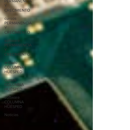
PERMANENCIA
Y
CRECIMIENTO
cursos
PERMANENCIA
Y
CRECIMIENTO
software
PERMANENCIA
Y
CRECIMIENTO
articulo
COLUMNA
HUÉSPED
cursos
COLUMNA
HUÉSPED
software
COLUMNA
HUÉSPED
Noticias