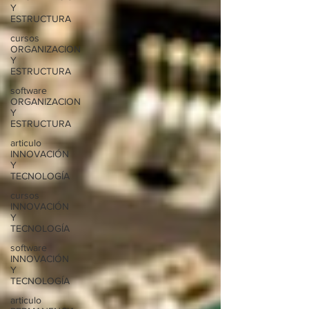
Y
ESTRUCTURA
cursos
ORGANIZACION
Y
ESTRUCTURA
software
ORGANIZACION
Y
ESTRUCTURA
articulo
INNOVACIÓN
Y
TECNOLOGÍA
cursos
INNOVACIÓN
Y
TECNOLOGÍA
software
INNOVACIÓN
Y
TECNOLOGÍA
articulo