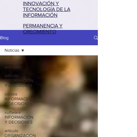
INNOVACIÓN Y
TECNOLOGÍA DE LA
INFORMACIÓN
PERMANENCIA Y
CRECIMIENTO
Blog
Noticias
Todas las
entradas
articulo
INFORMACIÓN
Y DECISIONES
cursos
INFORMACIÓN
Y DECISIONES
software
INFORMACIÓN
Y DECISIONES
articulo
ORGANIZACION