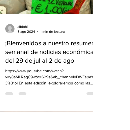
albioh1
5 ago 2024
1 min de lectura
¡Bienvenidos a nuestro resumen
semanal de noticias económicas!
del 29 de jul al 2 de ago
https://www.youtube.com/watch?
v=y8aMLRaqC9w&t=629s&ab_channel=DWEspa%C
3%B1ol En esta edición, exploraremos cómo las
protestas en Bolivia...