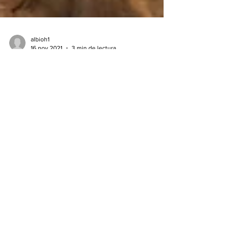
albioh1
16 nov 2021
3 min de lectura
ERASE UNA VEZ EN LA SELVA,
CUALQUIER PARECIDO CON
LAS JUNTAS EN LAS EMPRESAS
ES MERA COINCIDENCIA
Érase una vez en la selva que hubo una reunión
de changos, para tratar un problema. Todos los
changos se presentaron desde el amanecer,...