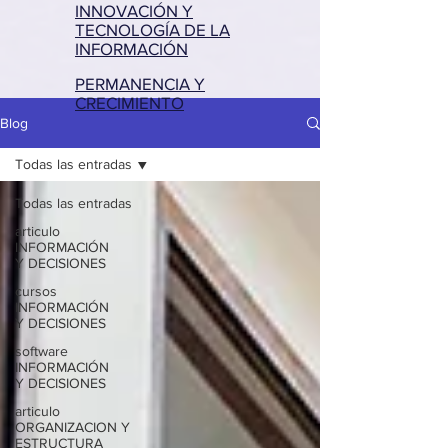
INNOVACIÓN Y
TECNOLOGÍA DE LA
INFORMACIÓN
PERMANENCIA Y
CRECIMIENTO
Blog
Todas las entradas
Todas las entradas
articulo
INFORMACIÓN
Y DECISIONES
cursos
INFORMACIÓN
Y DECISIONES
software
INFORMACIÓN
Y DECISIONES
articulo
ORGANIZACION Y
ESTRUCTURA