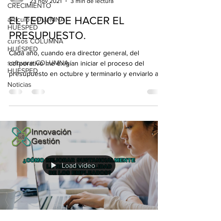
23 nov 2021
3 min de lectura
CRECIMIENTO
EL TEDIO DE HACER EL
articulo COLUMNA
HUÉSPED
PRESUPUESTO.
cursos COLUMNA
HUÉSPED
Cada año, cuando era director general, del
software COLUMNA
corporativo me exigían iniciar el proceso del
HUÉSPED
presupuesto en octubre y terminarlo y enviarlo a...
Noticias
Load video