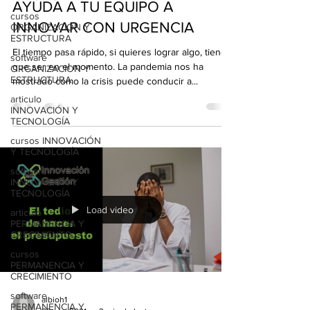
AYUDA A TU EQUIPO A
cursos
INNOVAR CON URGENCIA
ORGANIZACION Y
ESTRUCTURA
El tiempo pasa rápido, si quieres lograr algo, tiene
software
que ser en el momento. La pandemia nos ha
ORGANIZACION Y
ESTRUCTURA
mostrado cómo la crisis puede conducir a...
articulo
INNOVACIÓN Y
TECNOLOGÍA
cursos INNOVACIÓN
Y TECNOLOGÍA
software
INNOVACIÓN Y
TECNOLOGÍA
Load video
articulo
PERMANENCIA Y
CRECIMIENTO
cursos
PERMANENCIA Y
CRECIMIENTO
software
albioh1
PERMANENCIA Y