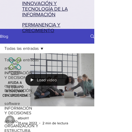
INNOVACIÓN Y
TECNOLOGÍA DE LA
INFORMACIÓN
PERMANENCIA Y
CRECIMIENTO
Blog
Todas las entradas
Todas las entradas
articulo
INFORMACIÓN
Y DECISIONES
Load video
cursos
INFORMACIÓN
Y DECISIONES
software
INFORMACIÓN
Y DECISIONES
albioh1
articulo
31 ene 2022
2 min de lectura
ORGANIZACION Y
ESTRUCTURA