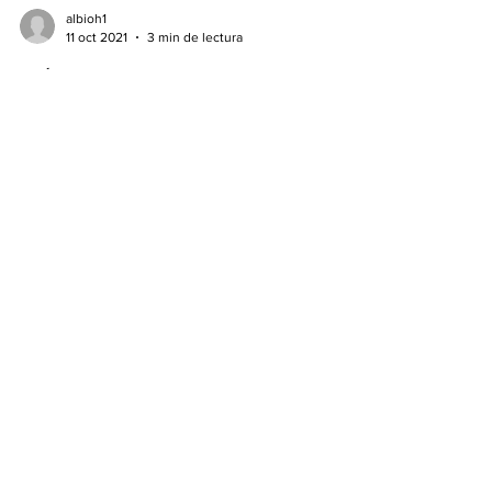
albioh1
11 oct 2021
3 min de lectura
CÓMO MEJORAR
SUSTANCIALMENTE LA
RESPONSABILIDAD DE LOS
EMPLEADOS
En el primer lustro del siglo 21 tuve la
responsabilidad de cambiar la cultura de las
fábricas de la compañía en CHINA, para tratar de...