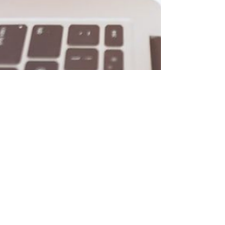
albioh1
17 feb 2022
1 min de lectura
CURSO: Información para la
toma de decisiones 1
SI NO SABES A DONDE VAS, CUALQUIER CAMINO
TE LLEVA. El 95% de las empresas en el mundo