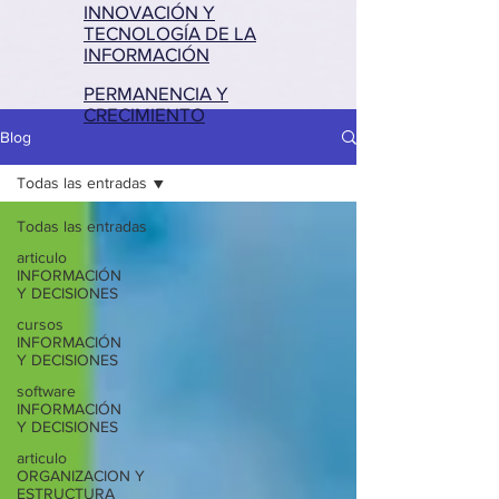
INNOVACIÓN Y
TECNOLOGÍA DE LA
INFORMACIÓN
PERMANENCIA Y
CRECIMIENTO
Blog
Todas las entradas
Todas las entradas
articulo
INFORMACIÓN
Y DECISIONES
cursos
INFORMACIÓN
Y DECISIONES
software
INFORMACIÓN
Y DECISIONES
articulo
ORGANIZACION Y
ESTRUCTURA