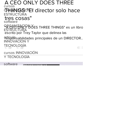
A CEO ONLY DOES THREE
cursos
THINGS "El director solo hace
ORGANIZACION Y
ESTRUCTURA
tres cosas"
software
ORGANIZACION Y
"A CEO ONLY DOES THREE THINGS" es un libro
ESTRUCTURA
escrito por Trey Taylor que delinea las
articulo
responsabilidades principales de un DIRECTOR
INNOVACIÓN Y
GENERAL...
TECNOLOGÍA
cursos INNOVACIÓN
Y TECNOLOGÍA
software
INNOVACIÓN Y
TECNOLOGÍA
articulo
PERMANENCIA Y
CRECIMIENTO
cursos
PERMANENCIA Y
CRECIMIENTO
software
PERMANENCIA Y