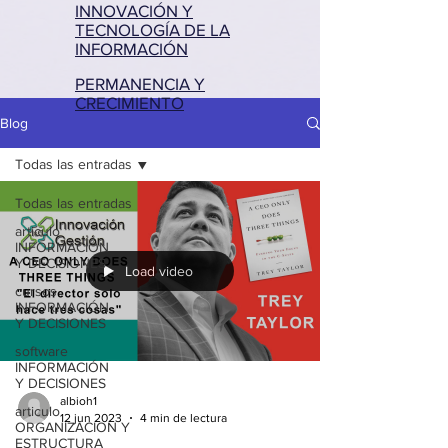
INNOVACIÓN Y
TECNOLOGÍA DE LA
INFORMACIÓN
PERMANENCIA Y
CRECIMIENTO
Blog
Todas las entradas
Todas las entradas
articulo
INFORMACIÓN
Y DECISIONES
Load video
cursos
INFORMACIÓN
Y DECISIONES
software
INFORMACIÓN
Y DECISIONES
albioh1
articulo
12 jun 2023
4 min de lectura
ORGANIZACION Y
ESTRUCTURA