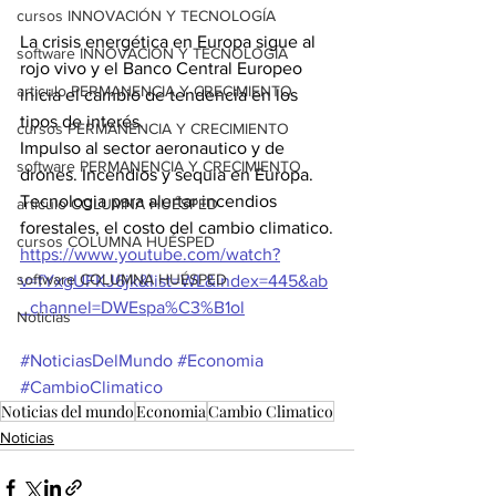
cursos INNOVACIÓN Y TECNOLOGÍA
La crisis energética en Europa sigue al 
software INNOVACIÓN Y TECNOLOGÍA
rojo vivo y el Banco Central Europeo 
articulo PERMANENCIA Y CRECIMIENTO
inicia el cambio de tendencia en los 
tipos de interés.
cursos PERMANENCIA Y CRECIMIENTO
Impulso al sector aeronautico y de 
software PERMANENCIA Y CRECIMIENTO
drones. Incendios y sequia en Europa.
Tecnologia para alertar incendios 
articulo COLUMNA HUÉSPED
forestales, el costo del cambio climatico.
cursos COLUMNA HUÉSPED
https://www.youtube.com/watch?
software COLUMNA HUÉSPED
v=fYxgUFKJ6jk&list=WL&index=445&ab
_channel=DWEspa%C3%B1ol
Noticias
#NoticiasDelMundo
#Economia
#CambioClimatico
Noticias del mundo
Economia
Cambio Climatico
Noticias