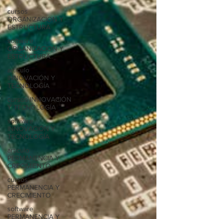
cursos
ORGANIZACION Y
ESTRUCTURA
software
ORGANIZACION Y
ESTRUCTURA
articulo
INNOVACIÓN Y
TECNOLOGÍA
cursos INNOVACIÓN
Y TECNOLOGÍA
software
INNOVACIÓN Y
TECNOLOGÍA
articulo
PERMANENCIA Y
CRECIMIENTO
cursos
PERMANENCIA Y
CRECIMIENTO
software
PERMANENCIA Y