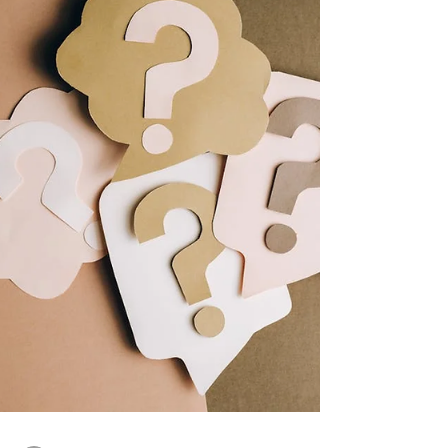
v=Q8BzGnLtLxM&ab_channel=DWEspa%C3%B1ol
Nuevos aranceles sacuden las importaciones de
automóviles chinos En...