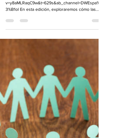
¡Bienvenidos a nuestro resumen
semanal de noticias económicas!
del 29 de jul al 2 de ago
https://www.youtube.com/watch?
v=y8aMLRaqC9w&t=629s&ab_channel=DWEspa%C
3%B1ol En esta edición, exploraremos cómo las
protestas en Bolivia...