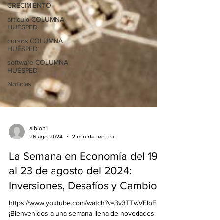
CRECIMIENTO
articulo COLUMNA
HUÉSPED
cursos COLUMNA
HUÉSPED
software COLUMNA
HUÉSPED
Noticias
albioh1
26 ago 2024
2 min de lectura
La Semana en Economía del 19
al 23 de agosto del 2024:
Inversiones, Desafíos y Cambios
https://www.youtube.com/watch?v=3v3TTwVEloE