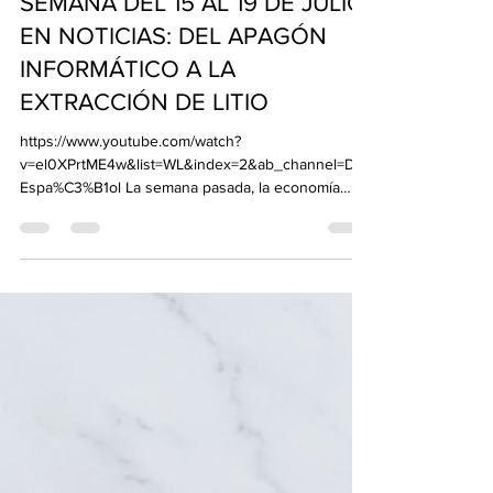
albioh1
22 jul 2024
2 min de lectura
SEMANA DEL 15 AL 19 DE JULIO
EN NOTICIAS: DEL APAGÓN
INFORMÁTICO A LA
EXTRACCIÓN DE LITIO
https://www.youtube.com/watch?
v=el0XPrtME4w&list=WL&index=2&ab_channel=DW
Espa%C3%B1ol La semana pasada, la economía
global enfrentó...