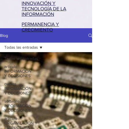
INNOVACIÓN Y
TECNOLOGÍA DE LA
INFORMACIÓN
PERMANENCIA Y
CRECIMIENTO
Blog
Todas las entradas
Todas las entradas
articulo
INFORMACIÓN
Y DECISIONES
cursos
INFORMACIÓN
Y DECISIONES
software
INFORMACIÓN
Y DECISIONES
articulo
ORGANIZACION Y
ESTRUCTURA