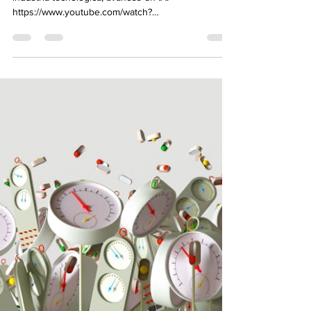
albioh1
15 jul 2024
2 min de lectura
CUENTOS DE TURISMO Y
TECNOLOGÍA: PERSPECTIVAS
ECONÓMICAS SEMANALES DEL
8 AL 12 DE JULIO DE 2024
Noticias económicas, impactos del turismo,
industria tecnológica, avances en IA.
https://www.youtube.com/watch?
v=FAWoIrDoosQ&ab_channel=D...