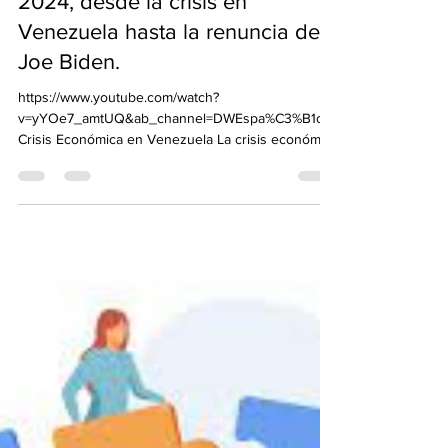
albioh1
30 jul 2024
2 min de lectura
Descubre las noticias
económicas más importantes de
la semana del 22 al 26 de julio
2024, desde la crisis en
Venezuela hasta la renuncia de
Joe Biden.
https://www.youtube.com/watch?
v=yYOe7_amtUQ&ab_channel=DWEspa%C3%B1ol
Crisis Económica en Venezuela La crisis económica
en Venezuela ha...