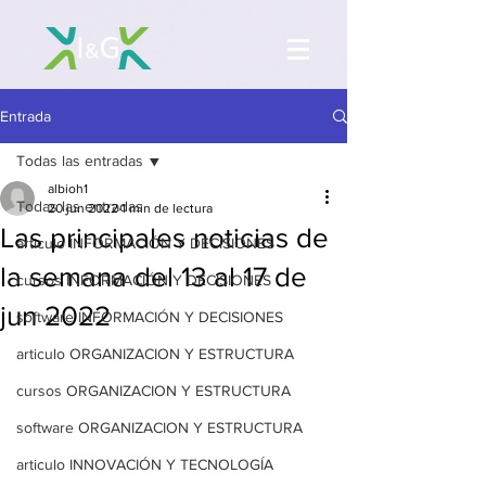
Entrada
Todas las entradas
albioh1
Todas las entradas
20 jun 2022
1 min de lectura
Las principales noticias de
articulo INFORMACIÓN Y DECISIONES
la semana del 13 al 17 de
cursos INFORMACIÓN Y DECISIONES
jun 2022
software INFORMACIÓN Y DECISIONES
articulo ORGANIZACION Y ESTRUCTURA
cursos ORGANIZACION Y ESTRUCTURA
software ORGANIZACION Y ESTRUCTURA
articulo INNOVACIÓN Y TECNOLOGÍA