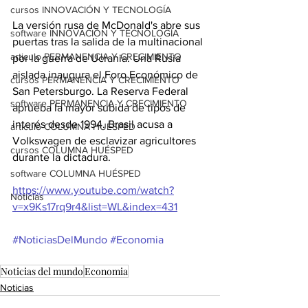
cursos INNOVACIÓN Y TECNOLOGÍA
La versión rusa de McDonald's abre sus 
software INNOVACIÓN Y TECNOLOGÍA
puertas tras la salida de la multinacional 
articulo PERMANENCIA Y CRECIMIENTO
por la guerra de Ucrania. Una Rusia 
aislada inaugura el Foro Económico de 
cursos PERMANENCIA Y CRECIMIENTO
San Petersburgo. La Reserva Federal 
software PERMANENCIA Y CRECIMIENTO
aprueba la mayor subida de tipos de 
interés desde 1994. Brasil acusa a 
articulo COLUMNA HUÉSPED
Volkswagen de esclavizar agricultores 
cursos COLUMNA HUÉSPED
durante la dictadura.
software COLUMNA HUÉSPED
https://www.youtube.com/watch?
Noticias
v=x9Ks17rq9r4&list=WL&index=431
#NoticiasDelMundo
#Economia
Noticias del mundo
Economia
Noticias