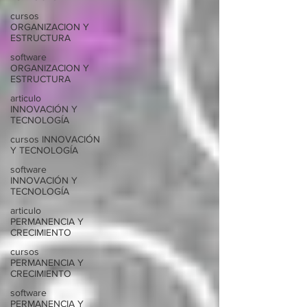
cursos
ORGANIZACION Y
ESTRUCTURA
software
ORGANIZACION Y
ESTRUCTURA
articulo
INNOVACIÓN Y
TECNOLOGÍA
cursos INNOVACIÓN
Y TECNOLOGÍA
software
INNOVACIÓN Y
TECNOLOGÍA
articulo
PERMANENCIA Y
CRECIMIENTO
cursos
PERMANENCIA Y
CRECIMIENTO
software
PERMANENCIA Y