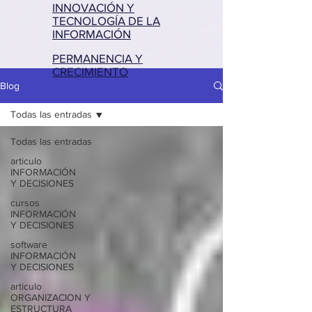
INNOVACIÓN Y
TECNOLOGÍA DE LA
INFORMACIÓN
PERMANENCIA Y
CRECIMIENTO
Blog
Todas las entradas
Todas las entradas
articulo
INFORMACIÓN
Y DECISIONES
cursos
INFORMACIÓN
Y DECISIONES
software
INFORMACIÓN
Y DECISIONES
articulo
ORGANIZACION Y
ESTRUCTURA