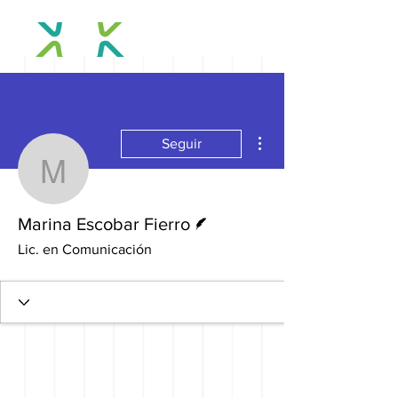
Más acciones
Seguir
Marina Escobar Fierro
Escritor
Marina Escobar Fierro
Lic. en Comunicación