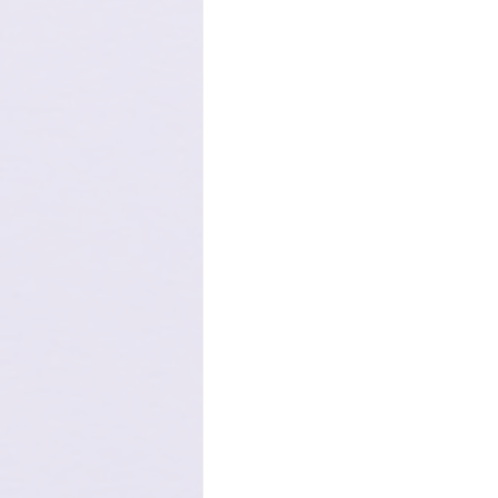
cursos PERMANENCIA Y CREC
articulo COLUMNA HUÉSPED