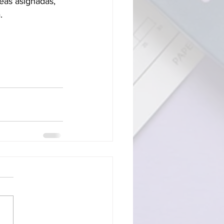
eas asignadas, 
.