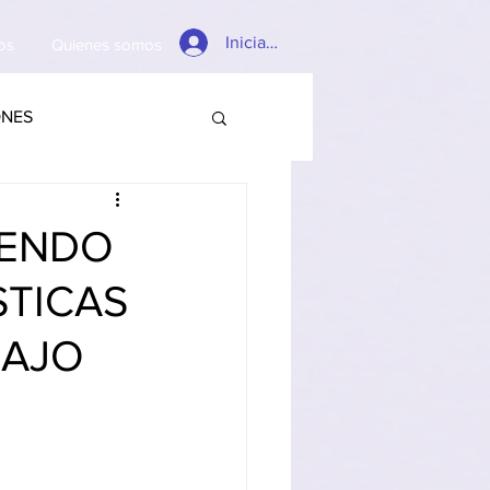
Iniciar sesión
os
Quienes somos
ONES
IENDO
STICAS
BAJO