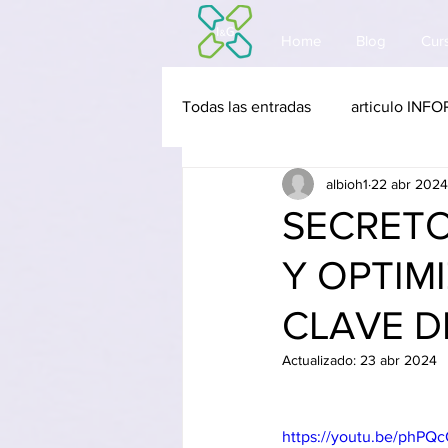
Home
Blog
Curs
Todas las entradas
articulo IN
albioh1
22 abr 2024
software INFORMACIÓN Y DEC
SECRETO
Y OPTIM
cursos ORGANIZACION Y EST
CLAVE D
articulo INNOVACIÓN Y TECN
Actualizado:
23 abr 2024
software INNOVACIÓN Y TECN
https://youtu.be/phPQ