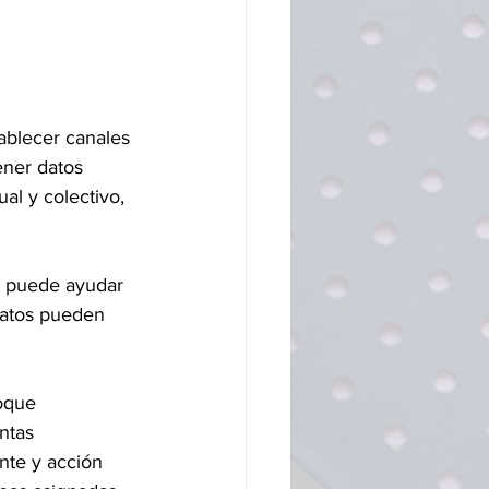
ablecer canales 
ener datos 
al y colectivo, 
s puede ayudar 
 datos pueden 
oque 
ntas 
nte y acción 