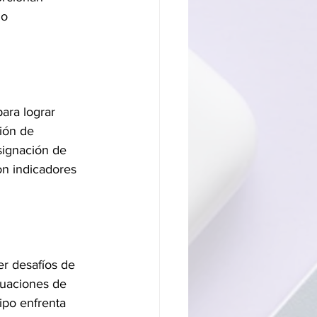
o 
ara lograr 
ión de 
signación de 
n indicadores 
er desafíos de 
luaciones de 
ipo enfrenta 