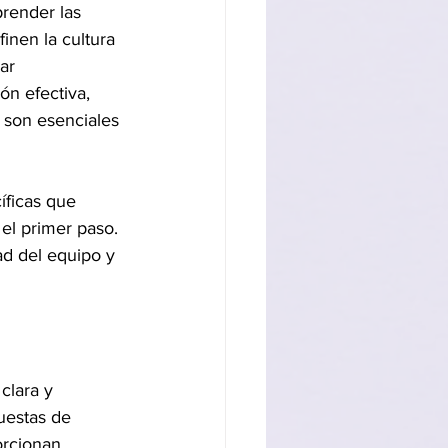
render las 
inen la cultura 
ar 
ón efectiva, 
 son esenciales 
íficas que 
 el primer paso. 
ad del equipo y 
clara y 
uestas de 
orcionan 