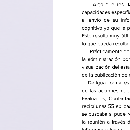
     Algo que resulta muy útil es poner algunos requisitos indispensables de experiencia y 
capacidades específi
al envío de su inf
cognitiva ya que la p
Esto resulta muy útil
lo que pueda resultar
     Prácticamente de inmediato comencé a recibir algunos CVs en la plataforma. El manejo de 
la administración p
visualización del est
de la publicación de
    De igual forma, es posible “ir moviendo” a los candidatos en diferentes etapas dependiendo 
de las acciones que
Evaluados, Contacta
recibí unas 55 aplica
se buscaba si pude r
la reunión a través 
informará a los que