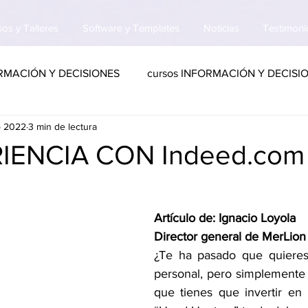
os y Talleres
Software y Templates
Noticias
Testimoni
FORMACIÓN Y DECISIONES
cursos INFORMACIÓN Y DECISI
b 2022
3 min de lectura
ISIONES
articulo ORGANIZACION Y ESTRUCTURA
RIENCIA CON Indeed.com
RUCTURA
software ORGANIZACION Y ESTRUCTURA
Artículo de: Ignacio Loyola
Director general de MerLion
OLOGÍA
cursos INNOVACIÓN Y TECNOLOGÍA
¿Te ha pasado que quieres 
personal, pero simplemente 
que tienes que invertir en
OLOGÍA
articulo PERMANENCIA Y CRECIMIENTO