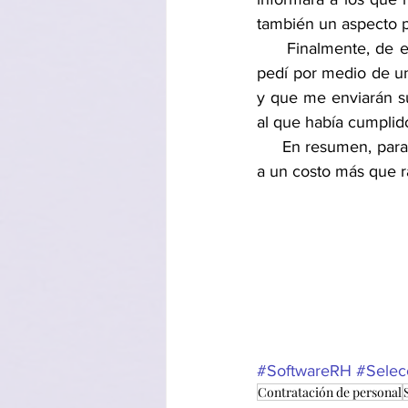
también un aspecto p
     Finalmente, de ese “pool” de +50 candidatos, me quedé con 3 finalistas a los cuales les 
pedí por medio de un
y que me enviarán su
al que había cumplido
     En resumen, para mí como reclutador fue una experiencia de contratación muy placentera 
a un costo más que r
#SoftwareRH
#Selec
Contratación de personal