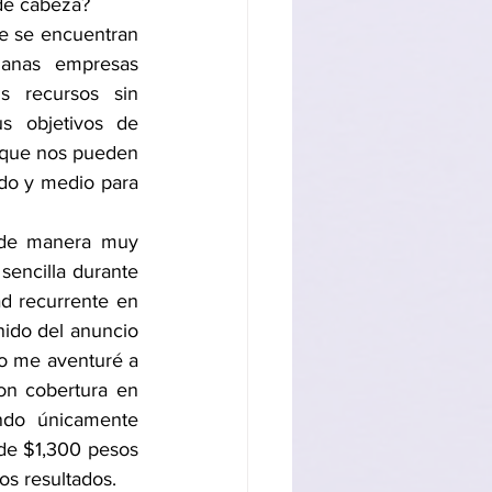
de cabeza?
nas empresas 
 recursos sin 
 objetivos de 
 que nos pueden 
PED
Noticias
do y medio para 
 de manera muy 
sencilla durante 
d recurrente en 
ido del anuncio 
o me aventuré a 
on cobertura en 
endo únicamente 
de $1,300 pesos 
s resultados.