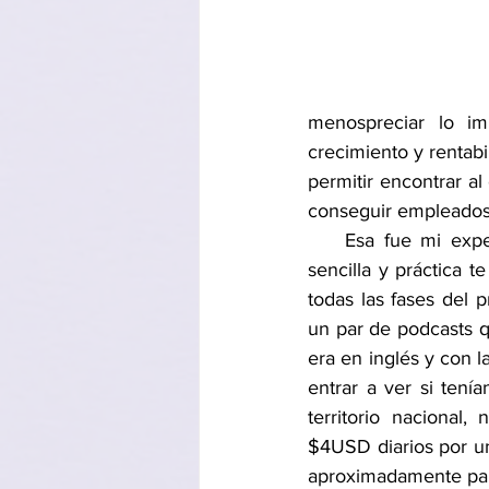
cursos PERMANENCIA Y CREC
menospreciar lo im
crecimiento y rentab
articulo COLUMNA HUÉSPED
permitir encontrar a
conseguir empleados 
    Esa fue mi ex
sencilla y práctica t
todas las fases del 
un par de podcasts q
era en inglés y con 
entrar a ver si tení
territorio nacional
$4USD diarios por un
aproximadamente para