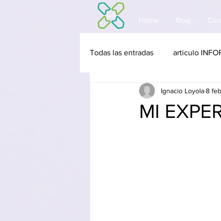
Home
Blog
Curs
Todas las entradas
articulo IN
Ignacio Loyola
8 fe
software INFORMACIÓN Y DEC
MI EXPE
cursos ORGANIZACION Y EST
articulo INNOVACIÓN Y TECN
software INNOVACIÓN Y TECN