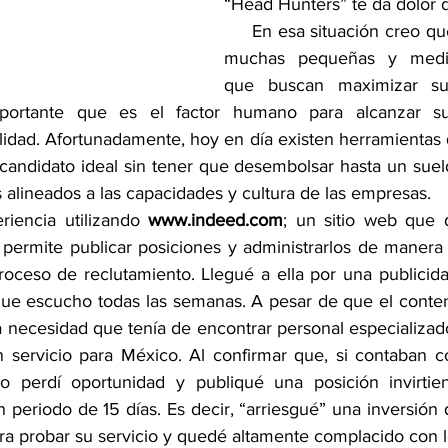
“Head Hunters” te da dolor 
     En esa situación creo que se encuentran 
muchas pequeñas y media
IMIENTO
software PERMANENCIA Y CRECIMIENTO
que buscan maximizar sus
portante que es el factor humano para alcanzar sus
ilidad. Afortunadamente, hoy en día existen herramientas
cursos COLUMNA HUÉSPED
software COLUMNA HUÉS
l candidato ideal sin tener que desembolsar hasta un suel
alineados a las capacidades y cultura de las empresas.
periencia utilizando 
www.indeed.com
; un sitio web que
e permite publicar posiciones y administrarlos de manera 
proceso de reclutamiento. Llegué a ella por una publicida
ue escucho todas las semanas. A pesar de que el conten
la necesidad que tenía de encontrar personal especializad
an servicio para México. Al confirmar que, si contaban c
, no perdí oportunidad y publiqué una posición invirti
 periodo de 15 días. Es decir, “arriesgué” una inversión 
 probar su servicio y quedé altamente complacido con lo