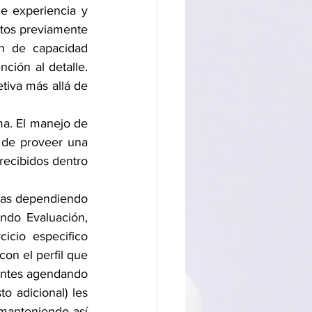
tos previamente 
n de capacidad 
ción al detalle. 
tiva más allá de 
de proveer una 
recibidos dentro 
ndo Evaluación, 
cio especifico 
on el perfil que 
antes agendando 
 adicional) les 
manteniendo así 