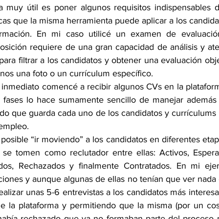
cas que la misma herramienta puede aplicar a los candida
ormación. En mi caso utilicé un examen de evaluació
osición requiere de una gran capacidad de análisis y aten
 para filtrar a los candidatos y obtener una evaluación obje
nos una foto o un currículum específico.
or fases lo hace sumamente sencillo de manejar además 
ado que guarda cada uno de los candidatos y currículums 
 empleo. 
 se tomen como reclutador entre ellas: Activos, Espera
dos, Rechazados y finalmente Contratados. En mi ejerci
ciones y aunque algunas de ellas no tenían que ver nada c
ealizar unas 5-6 entrevistas a los candidatos más interes
de la plataforma y permitiendo que la misma (por un costo
 había rechazado que ya no formaban parte del proceso 