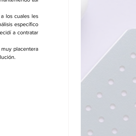
isis específico 
idí a contratar 
lución.