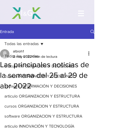
Entrada
Todas las entradas
albioh1
Todas las entradas
2 may 2022
1 min de lectura
Las principales noticias de
articulo INFORMACIÓN Y DECISIONES
la semana del 25 al 29 de
cursos INFORMACIÓN Y DECISIONES
abr 2022
software INFORMACIÓN Y DECISIONES
articulo ORGANIZACION Y ESTRUCTURA
cursos ORGANIZACION Y ESTRUCTURA
software ORGANIZACION Y ESTRUCTURA
articulo INNOVACIÓN Y TECNOLOGÍA