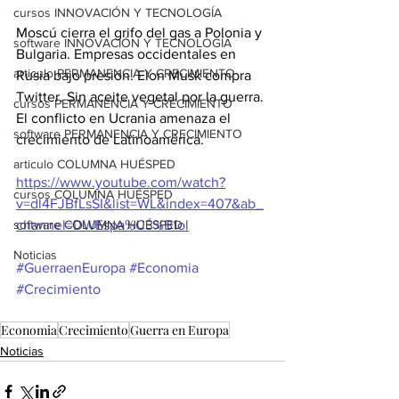
cursos INNOVACIÓN Y TECNOLOGÍA
Moscú cierra el grifo del gas a Polonia y 
software INNOVACIÓN Y TECNOLOGÍA
Bulgaria. Empresas occidentales en 
articulo PERMANENCIA Y CRECIMIENTO
Rusia bajo presión. Elon Musk compra 
Twitter. Sin aceite vegetal por la guerra. 
cursos PERMANENCIA Y CRECIMIENTO
El conflicto en Ucrania amenaza el 
software PERMANENCIA Y CRECIMIENTO
crecimiento de Latinoamérica.
articulo COLUMNA HUÉSPED
https://www.youtube.com/watch?
cursos COLUMNA HUÉSPED
v=dl4FJBfLsSI&list=WL&index=407&ab_
software COLUMNA HUÉSPED
channel=DWEspa%C3%B1ol
Noticias
#GuerraenEuropa
#Economia
#Crecimiento
Economia
Crecimiento
Guerra en Europa
Noticias