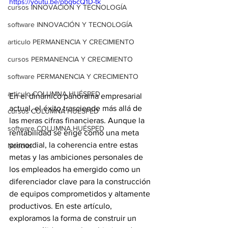
https://youtu.be/pbq6cQ1D-tk
cursos INNOVACIÓN Y TECNOLOGÍA
software INNOVACIÓN Y TECNOLOGÍA
articulo PERMANENCIA Y CRECIMIENTO
cursos PERMANENCIA Y CRECIMIENTO
software PERMANENCIA Y CRECIMIENTO
articulo COLUMNA HUÉSPED
En el dinámico panorama empresarial 
actual, el éxito trasciende más allá de 
cursos COLUMNA HUÉSPED
las meras cifras financieras. Aunque la 
software COLUMNA HUÉSPED
rentabilidad se erige como una meta 
primordial, la coherencia entre estas 
Noticias
metas y las ambiciones personales de 
los empleados ha emergido como un 
diferenciador clave para la construcción 
de equipos comprometidos y altamente 
productivos. En este artículo, 
exploramos la forma de construir un 