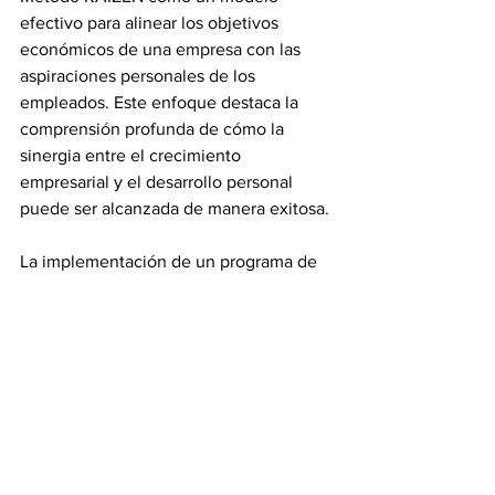
efectivo para alinear los objetivos 
económicos de una empresa con las 
aspiraciones personales de los 
empleados. Este enfoque destaca la 
comprensión profunda de cómo la 
sinergia entre el crecimiento 
empresarial y el desarrollo personal 
puede ser alcanzada de manera exitosa.
La implementación de un programa de 
mejora continua e innovación no solo 
busca mejorar la eficiencia e innovación 
en los procesos empresariales, sino que 
también brinda un espacio en el cual 
los empleados pueden aportar sus ideas 
y perspectivas únicas. Al fomentar una 
cultura de colaboración, donde se 
valoren y consideren las voces de los 