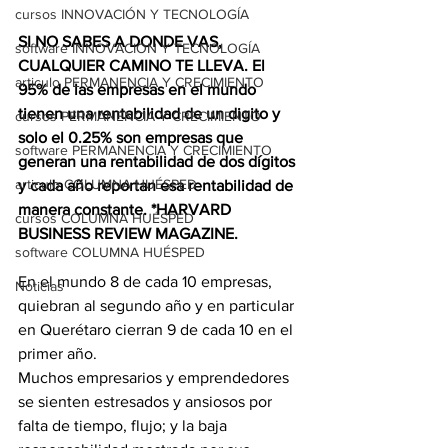
cursos INNOVACIÓN Y TECNOLOGÍA
SI NO SABES A DONDE VAS, 
software INNOVACIÓN Y TECNOLOGÍA
CUALQUIER CAMINO TE LLEVA. El 
articulo PERMANENCIA Y CRECIMIENTO
95% de las empresas en el mundo 
tienen una rentabilidad de un digito y 
cursos PERMANENCIA Y CRECIMIENTO
solo el 0.25% son empresas que 
software PERMANENCIA Y CRECIMIENTO
generan una rentabilidad de dos dígitos 
articulo COLUMNA HUÉSPED
y cada año reportan esa rentabilidad de 
manera constante. *HARVARD 
cursos COLUMNA HUÉSPED
BUSINESS REVIEW MAGAZINE.
software COLUMNA HUÉSPED
En el mundo 8 de cada 10 empresas, 
Noticias
quiebran al segundo año y en particular 
en Querétaro cierran 9 de cada 10 en el 
primer año.
Muchos empresarios y emprendedores 
se sienten estresados y ansiosos por 
falta de tiempo, flujo; y la baja 