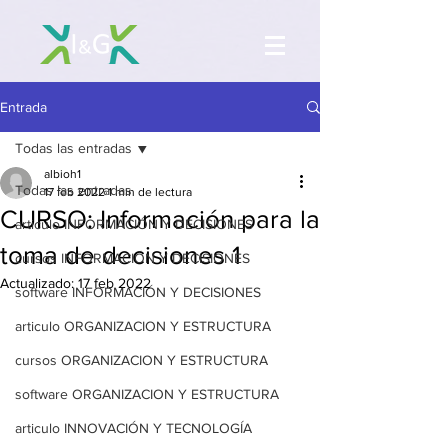
Entrada
Todas las entradas
albioh1
Todas las entradas
17 feb 2022
1 min de lectura
CURSO: Información para la
articulo INFORMACIÓN Y DECISIONES
toma de decisiones 1
cursos INFORMACIÓN Y DECISIONES
Actualizado:
17 feb 2022
software INFORMACIÓN Y DECISIONES
articulo ORGANIZACION Y ESTRUCTURA
cursos ORGANIZACION Y ESTRUCTURA
software ORGANIZACION Y ESTRUCTURA
articulo INNOVACIÓN Y TECNOLOGÍA