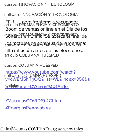
cursos INNOVACIÓN Y TECNOLOGÍA
software INNOVACIÓN Y TECNOLOGÍA
EE. UU. abre fronteras a vacunados. 
articulo PERMANENCIA Y CRECIMIENTO
Boom de ventas online en el Día de los 
cursos PERMANENCIA Y CRECIMIENTO
Solteros en China. Se acerca el final de 
los motores de combustión. Argentina: 
software PERMANENCIA Y CRECIMIENTO
alta inflación antes de las elecciones.
articulo COLUMNA HUÉSPED
cursos COLUMNA HUÉSPED
https://www.youtube.com/watch?
software COLUMNA HUÉSPED
v=cWEM5hTrjOQ&list=WL&index=356&a
Noticias
b_channel=DWEspa%C3%B1ol
#VacunasCOVID19
#China
#EnergiasRenovables
China
Vacunas COVID19
Energias renovables