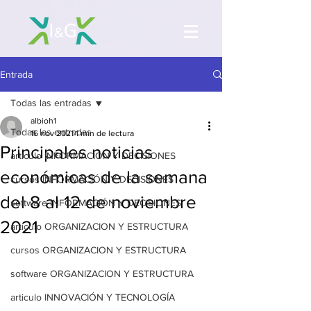
Entrada
Todas las entradas
albioh1
Todas las entradas
16 nov 2021
1 min de lectura
Principales noticias
articulo INFORMACIÓN Y DECISIONES
económicas de la semana
cursos INFORMACIÓN Y DECISIONES
del 8 al 12 de noviembre
software INFORMACIÓN Y DECISIONES
2021
articulo ORGANIZACION Y ESTRUCTURA
cursos ORGANIZACION Y ESTRUCTURA
software ORGANIZACION Y ESTRUCTURA
articulo INNOVACIÓN Y TECNOLOGÍA