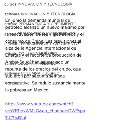
cursos INNOVACIÓN Y TECNOLOGÍA
software INNOVACIÓN Y TECNOLOGÍA
En junio la demanda mundial de 
articulo PERMANENCIA Y CRECIMIENTO
petróleo alcanzó un nuevo máximo por 
cursos PERMANENCIA Y CRECIMIENTO
la reactivación de los viajes aéreos y el 
consumo de China. Las previsiones al 
software PERMANENCIA Y CRECIMIENTO
alza de la Agencia Internacional de 
articulo COLUMNA HUÉSPED
Energía y el recorte de producción de 
Arabia Saudí han apuntalado un 
cursos COLUMNA HUÉSPED
repunte de los precios del crudo, que 
software COLUMNA HUÉSPED
subieron por séptima semana 
consecutiva. Se redujo sustancialmente 
Noticias
la pobresa en Mexico.
https://www.youtube.com/watch?
v=sYfB1qxWMcQ&ab_channel=DWEspa
%C3%B1ol