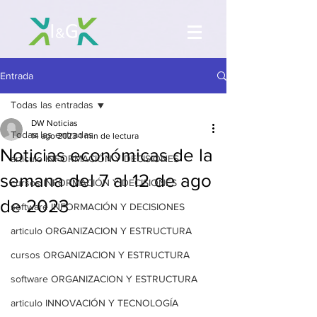
Entrada
Todas las entradas
DW Noticias
Todas las entradas
14 ago 2023
1 min de lectura
Noticias económicas de la
articulo INFORMACIÓN Y DECISIONES
semana del 7 al 12 de ago
cursos INFORMACIÓN Y DECISIONES
de 2023
software INFORMACIÓN Y DECISIONES
articulo ORGANIZACION Y ESTRUCTURA
cursos ORGANIZACION Y ESTRUCTURA
software ORGANIZACION Y ESTRUCTURA
articulo INNOVACIÓN Y TECNOLOGÍA