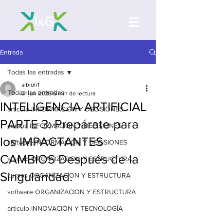
Entrada
Todas las entradas
albioh1
Todas las entradas
21 jun 2023
5 min de lectura
INTELIGENCIA ARTIFICIAL
articulo INFORMACIÓN Y DECISIONES
PARTE 3: Prepárate para
cursos INFORMACIÓN Y DECISIONES
los IMPACTANTES
software INFORMACIÓN Y DECISIONES
CAMBIOS Después de la
articulo ORGANIZACION Y ESTRUCTURA
Singularidad.
cursos ORGANIZACION Y ESTRUCTURA
software ORGANIZACION Y ESTRUCTURA
articulo INNOVACIÓN Y TECNOLOGÍA