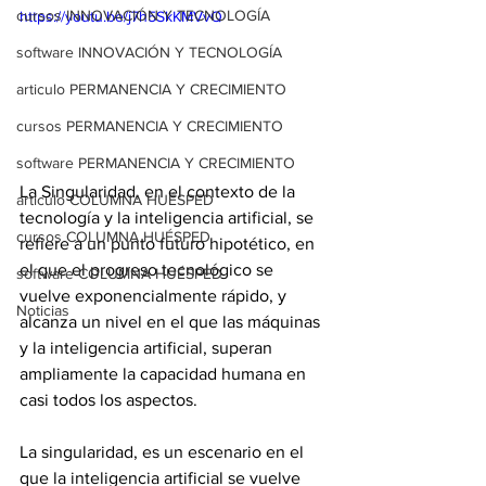
cursos INNOVACIÓN Y TECNOLOGÍA
https://youtu.be/j7h5SkKMVvQ
software INNOVACIÓN Y TECNOLOGÍA
articulo PERMANENCIA Y CRECIMIENTO
cursos PERMANENCIA Y CRECIMIENTO
software PERMANENCIA Y CRECIMIENTO
La Singularidad, en el contexto de la 
articulo COLUMNA HUÉSPED
tecnología y la inteligencia artificial, se 
cursos COLUMNA HUÉSPED
refiere a un punto futuro hipotético, en 
el que el progreso tecnológico se 
software COLUMNA HUÉSPED
vuelve exponencialmente rápido, y 
Noticias
alcanza un nivel en el que las máquinas 
y la inteligencia artificial, superan 
ampliamente la capacidad humana en 
casi todos los aspectos. 
La singularidad, es un escenario en el 
que la inteligencia artificial se vuelve 