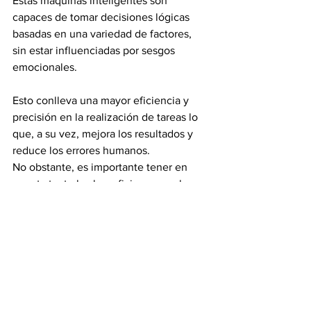
Estas máquinas inteligentes son 
capaces de tomar decisiones lógicas 
basadas en una variedad de factores, 
sin estar influenciadas por sesgos 
emocionales.
Esto conlleva una mayor eficiencia y 
precisión en la realización de tareas lo 
que, a su vez, mejora los resultados y 
reduce los errores humanos.
No obstante, es importante tener en 
cuenta tanto los beneficios, como las 
posibles desventajas de la inteligencia 
artificial y la Singularidad. 
Por un lado, la inteligencia artificial ha 
demostrado su capacidad para mejorar 
el servicio al cliente, reducir riesgos en 
situaciones peligrosas, y 